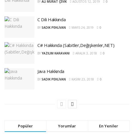
BY
ALI MURAT ÇEVIK
AĞUSTOS 12, 2019
0
C Dili Hakkında
BY
SADIK PEHLIVAN
MAYIS 24, 2019
0
C# Hakkında (Sabitler,Değişkenler,NET)
BY
YAZILIM KARAVANI
ARALIK 3, 2018
0
Java Hakkında
BY
SADIK PEHLIVAN
KASIM 23, 2018
0
Popüler
Yorumlar
En Yeniler