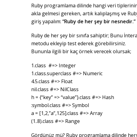
Ruby programlama dilinde hangi veri tiplerin
akla gelmesi gereken, artık kalıplaşmış ve Ruby
giriş yapalım:
“Ruby de her şey bir nesnedir.”
Ruby de her şey bir sınıfa sahiptir; Bunu İntera
metodu ekleyip test ederek görebilirsiniz.
Bununla ilgili bir kaç örnek verecek olursak;
1.class #=> Integer
1.class.superclass #=> Numeric
4.5.class #=> Float
nil.class #=> NilClass
h = {“key” => “value”}.class #=> Hash
:symbol.class #=> Symbol
a = [1,2,”a”,125].class #=> Array
(1..8).class #=> Range
Gördünüz mü? Ruby programlama dilinde herşey