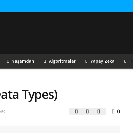
Yaşamdan
Algoritmalar
Yapay Zeka
T
Data Types)
0
ead