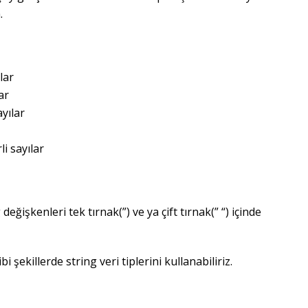
.
lar
ar
ayılar
i sayılar
eğişkenleri tek tırnak(”) ve ya çift tırnak(” “) içinde
şekillerde string veri tiplerini kullanabiliriz.