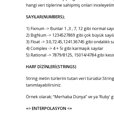
hangi veri tiplerine sahipmiş onlari inceleyelim
SAYILAR(NUMBERS);
1) Fixnum -> Bunlar 1 ,3 , 7, 12 gibi normal sayı
2) BigNum -> 1234527869 gibi çok büyük sayıl
3) Float -> 3.0,72.45,1241.36745 gibi ondalıklı s
4) Complex -> 4 + 5i gibi karmaşık sayılar
5) Rational -> 7879/8125, 15014/4784 gibi kesirl
HARF DİZİNLERİ(STRINGS)
String metin türlerini tutan veri türüdür.String d
tanımlayabilirsiniz.
Örnek olarak; “Merhaba Dünya” ve ya ‘Ruby’ gibi 
=> ENTERPOLASYON <=