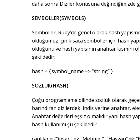
daha sonra Diziler konusuna değindiğimizde gi
SEMBOLLER(SYMBOLS)
Semboller, Ruby’de genel olarak hash yapısın
olduğumuz için kısaca semboller için hash yapıs
olduğunu ve hash yapısının anahtar kısmını ol
şekildedir;
hash = {:symbol_name => “string” }
SOZLUK(HASH)
Çoğu programlama dilinde sözlük olarak geçen 
barındıran dizilerdeki indis yerine anahtar, ele
Anahtar değerleri eşşiz olmalıdır yani hash yap
hash kullanımı şu şekildedir.
canlilar = {“insan” => “Mehmet”, “Hayvan” => “