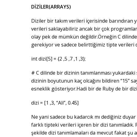
DİZİLER(ARRAYS)
Diziler bir takım verileri içerisinde barındıran ya
verileri saklayabiliriz ancak bir çok programla
olay pek de mümkün değildir.Örneğin C dilinde b
gerekiyor ve sadece belirttiğimiz tipte verileri d
int dizi[5] = {2 ,5 ,7 ,1 ,3};
# C dilinde bir dizinin tanımlanması yukardaki ş
dizinin boyutunun kaç olcağını bildiren “15” s
esneklik gösteriyor.Hadi bir de Ruby de bir diz
dizi = [1 ,3, “Ali”, 0.45]
Ne yani sadece bu kadarcık mı dediğiniz duyar
farklı tipteki verileri içeren bir dizi tanımladık
şekilde dizi tanımlamaları da mevcut fakat şu a