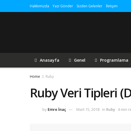
Hakkımızda
Yazı Gönder
Sizden Gelenler
İletişim
Anasayfa
Genel
Programlama
Home
Ruby
Ruby Veri Tipleri (
by
Emre İnaç
Mart 15, 2018
in
Ruby
4 min r