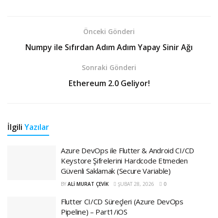
Önceki Gönderi
Numpy ile Sıfırdan Adım Adım Yapay Sinir Ağı
Sonraki Gönderi
Ethereum 2.0 Geliyor!
İlgili
Yazılar
Azure DevOps ile Flutter & Android CI/CD
Keystore Şifrelerini Hardcode Etmeden
Güvenli Saklamak (Secure Variable)
BY
ALI MURAT ÇEVIK
ŞUBAT 28, 2026
0
Flutter CI/CD Süreçleri (Azure DevOps
Pipeline) – Part1/iOS