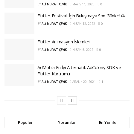
BY
ALI MURAT ÇEVIK
MAYIS 11, 2023
0
Flutter Festivali İçin Buluşmaya Son Günler! 🥳
BY
ALI MURAT ÇEVIK
NISAN 12, 2022
0
Flutter Animasyon İşlemleri
BY
ALI MURAT ÇEVIK
NISAN 5, 2022
0
AdMob’a En İyi Alternatif: AdColony SDK ve
Flutter Kurulumu
BY
ALI MURAT ÇEVIK
ARALIK 20, 2021
1
Popüler
Yorumlar
En Yeniler