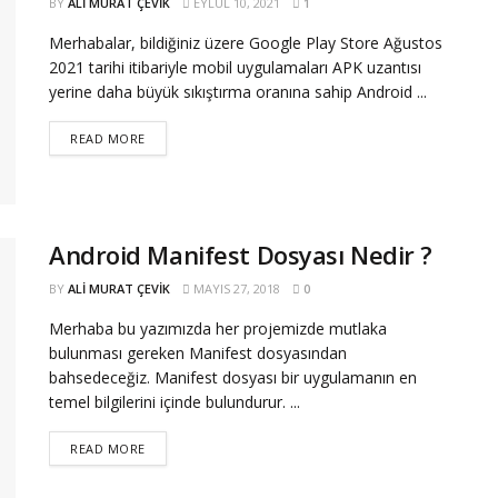
BY
ALI MURAT ÇEVIK
EYLÜL 10, 2021
1
Merhabalar, bildiğiniz üzere Google Play Store Ağustos
2021 tarihi itibariyle mobil uygulamaları APK uzantısı
yerine daha büyük sıkıştırma oranına sahip Android ...
READ MORE
Android Manifest Dosyası Nedir ?
BY
ALI MURAT ÇEVIK
MAYIS 27, 2018
0
Merhaba bu yazımızda her projemizde mutlaka
bulunması gereken Manifest dosyasından
bahsedeceğiz. Manifest dosyası bir uygulamanın en
temel bilgilerini içinde bulundurur. ...
READ MORE