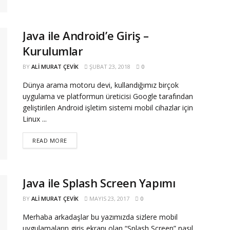
Java ile Android’e Giriş –
Kurulumlar
BY
ALI MURAT ÇEVIK
ŞUBAT 23, 2018
0
Dünya arama motoru devi, kullandığımız birçok
uygulama ve platformun üreticisi Google tarafından
geliştirilen Android işletim sistemi mobil cihazlar için
Linux ...
READ MORE
Java ile Splash Screen Yapımı
BY
ALI MURAT ÇEVIK
MAYIS 23, 2017
0
Merhaba arkadaşlar bu yazımızda sizlere mobil
uygulamaların giriş ekranı olan “Splash Screen” nasıl