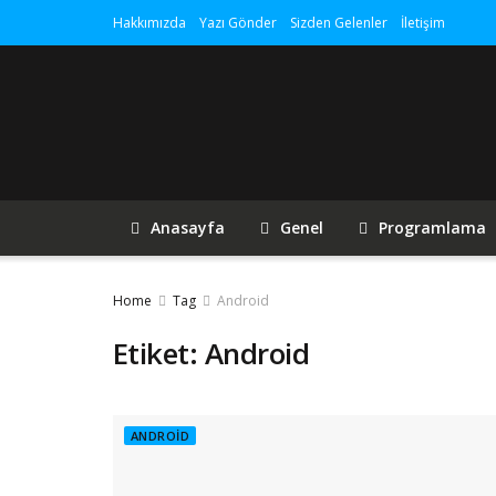
Hakkımızda
Yazı Gönder
Sizden Gelenler
İletişim
Anasayfa
Genel
Programlama
Home
Tag
Android
Etiket:
Android
ANDROID