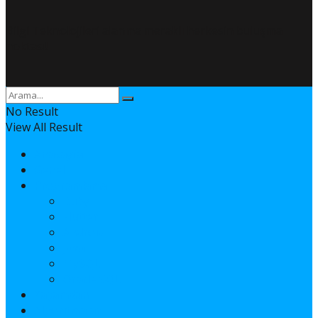
Bilgi Teknolojileri alanına meraklı herkesin buluşma
noktası!
No Result
View All Result
Anasayfa
Genel
Programlama
Ruby
Flutter
Android
Java
MySQL
Oracle SQL
Yaşamdan
Algoritmalar