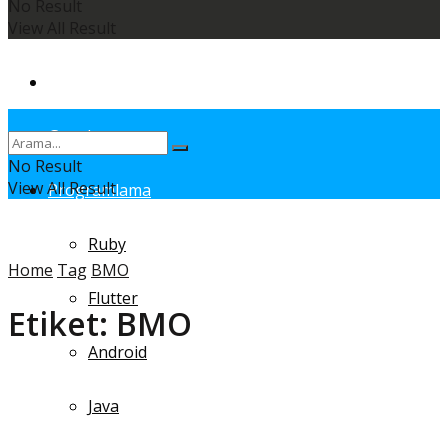
No Result
View All Result
Anasayfa
Genel
No Result
View All Result
Programlama
Ruby
Home
Tag
BMO
Flutter
Etiket:
BMO
Android
Java