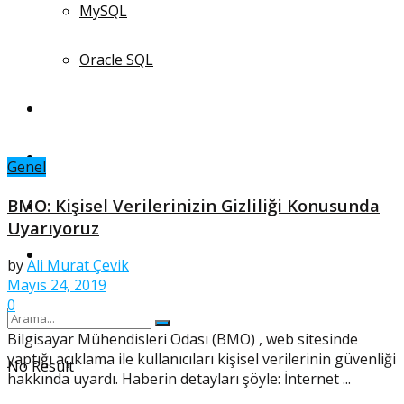
MySQL
Oracle SQL
Yaşamdan
Algoritmalar
Genel
BMO: Kişisel Verilerinizin Gizliliği Konusunda
Yapay Zeka
Uyarıyoruz
Topluluklar
by
Ali Murat Çevik
Mayıs 24, 2019
0
Bilgisayar Mühendisleri Odası (BMO) , web sitesinde
yaptığı açıklama ile kullanıcıları kişisel verilerinin güvenliği
No Result
hakkında uyardı. Haberin detayları şöyle: İnternet ...