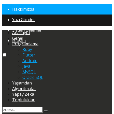
Hakkımızda
Yazı Gönder
Sizden Gelenler
Anasayfa
Genel
İletişim
Programlama
Ruby
Flutter
Android
Java
MySQL
Oracle SQL
Yaşamdan
Algoritmalar
Yapay Zeka
Topluluklar