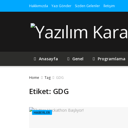
Hakkımızda
Yazı Gönder
Sizden Gelenler
İletişim
Anasayfa
Genel
Programlama
Home
Tag
GDG
Etiket:
GDG
HABERLER